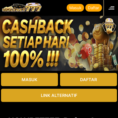
Masuk
Daftar
MASUK
DAFTAR
LINK ALTERNATIF