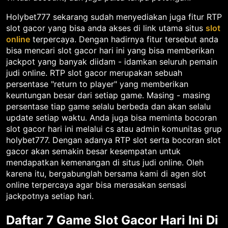
Holybet777 sekarang sudah menyediakan juga fitur RTP
slot gacor yang bisa anda akses di link utama situs
slot
online
terpercaya. Dengan hadirnya fitur tersebut anda
bisa mencari slot gacor hari ini yang bisa memberikan
jackpot yang banyak diidam - idamkan seluruh pemain
judi online. RTP slot gacor merupakan sebuah
persentase "return to player" yang memberikan
keuntungan besar dari setiap game. Masing - masing
persentase tiap game selalu berbeda dan akan selalu
update setiap waktu. Anda juga bisa meminta bocoran
slot gacor hari ini melalui cs atau admin komunitas grup
holybet777. Dengan adanya RTP slot serta bocoran slot
gacor akan semakin besar kesempatan untuk
mendapatkan kemenangan di situs judi online. Oleh
karena itu, bergabunglah bersama kami di agen slot
online terpercaya agar bisa merasakan sensasi
jackpotnya setiap hari.
Daftar 7 Game Slot Gacor Hari Ini Di